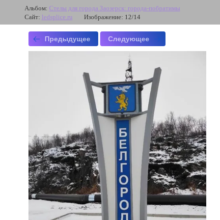
Альбом:
Стелы для города Заозерск: города-побратимы
Сайт:
ledsplice.ru
Изображение: 12/14
Предыдущее
Следующее